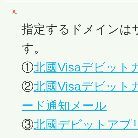
回答
指定するドメインは
す。
①
北國Visaデビッ
②
北國Visaデビッ
ード通知メール
③
北國デビットアプ