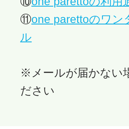
⑩
one parettoの
⑪
one paretto
ル
※メールが届かない
ださい