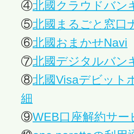
④
北國クラウドバン
⑤
北國まるごと窓口
⑥
北國おまかせNavi
⑦
北國デジタルバン
⑧
北國Visaデビット
細
⑨
WEB口座解約サ