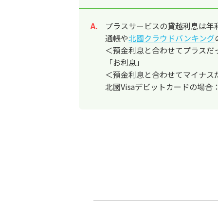
プラスサービスの貸越利息は年利
回答
通帳や
北國クラウドバンキング
＜預金利息と合わせてプラスだ
「お利息」
＜預金利息と合わせてマイナス
北國Visaデビットカードの場