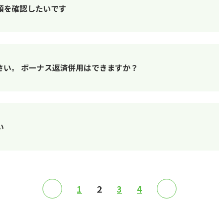
額を確認したいです
さい。 ボーナス返済併用はできますか？
い
≪
1
2
3
4
≫