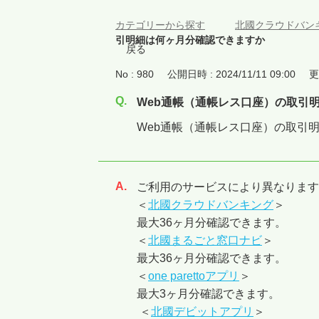
カテゴリーから探す
>
北國クラウドバン
引明細は何ヶ月分確認できますか
戻る
No : 980
公開日時 : 2024/11/11 09:00
更
Web通帳（通帳レス口座）の取引
Web通帳（通帳レス口座）の取引
ご利用のサービスにより異なりま
回答
＜
北國クラウドバンキング
＞
最大36ヶ月分確認できます。
＜
北國まるごと窓口ナビ
＞
最大36ヶ月分確認できます。
＜
one parettoアプリ
＞
最大3ヶ月分確認できます。
＜
北國デビットアプリ
＞