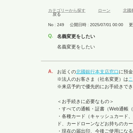
カテゴリーから探す
>
ローン
>
北國
戻る
No : 249
公開日時 : 2025/07/01 00:00
更
名義変更をしたい
名義変更をしたい
お近くの
北國銀行本支店窓口
に預金
回答
※法人のお客さま（社名変更）は
こ
※来店予約で優先的にお手続きでき
＜お手続きに必要なもの＞
・すべての通帳・証書（Web通帳
・各種カード（キャッシュカード、
ド、カードローンなどお持ちのカー
・現在の届出印、今後ご使用になる