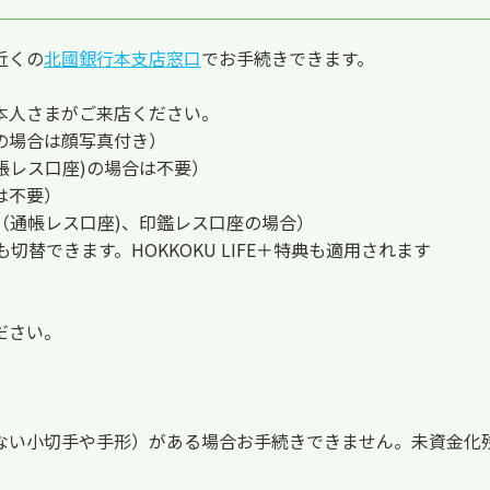
近くの
北國銀行本支店窓口
でお手続きできます。
本人さまがご来店ください。
の場合は顔写真付き）
帳レス口座)の場合は不要）
は不要）
（通帳レス口座)、印鑑レス口座の場合）
合も切替できます。HOKKOKU LIFE＋特典も適用されます
ださい。
ない小切手や手形）がある場合お手続きできません。未資金化