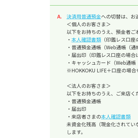
決済用普通預金
への切替は、お
回答
＜個人のお客さま＞
以下をお持ちのうえ、預金者ご
・
本人確認書類
（印鑑レス口座
・普通預金通帳（Web通帳（通
・届出印（印鑑レス口座の場合
・キャッシュカード（Web通帳
※HOKKOKU LIFE＋口座の場
＜法人のお客さま＞
以下をお持ちのうえ、ご来店く
・普通預金通帳
・届出印
・来店者さまの
本人確認書類
未資金化残高（現金化されてい
します。