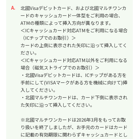
回答
北國Visaデビットカード、および北國マルチワンカ
ードのキャッシュカード一体型をご利用の場合、
ATMの種類によって挿入方向が異なります。
＜ICキャッシュカード対応ATMをご利用になる場合
（ICチップでのお取引）＞
カードの上側に表示された矢印に沿って挿入してく
ださい。
＜ICキャッシュカード対応ATM以外をご利用になる
場合（磁気ストライプでのお取引）＞
・北國Visaデビットカードは、ICチップがある方を
手前にして(VISAマークがある方を機械に向けて)挿
入してください。
・北國マルチワンカードは、カード下側に表示され
た矢印に沿って挿入してください。
※北國マルチワンカードは2026年3月をもってお取
り扱いを終了しましたが、お手元のカードはカード
に記載の有効期限に関わらずキャッシュカードとし