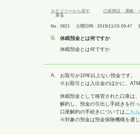
カテゴリーから探す
>
口座開設・通帳・
戻る
No : 3821
公開日時 : 2019/11/15 09:47
休眠預金とは何ですか
休眠預金とは何ですか
お取引が10年以上ない預金です。
回答
※お取引とは入出金のほかに、AT
休眠預金として移管された口座は、
解約し、預金の引出し手続きを行っ
口座解約の手続きについては
こちら
※対象の預金は預金保険機構を通じ