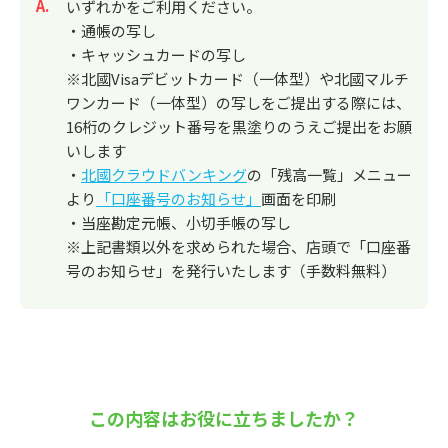
回答
いずれかをご利用ください。
・通帳の写し
・キャッシュカードの写し
※北國Visaデビットカード（一体型）や北國マルチ
ワンカード（一体型）の写しをご提出する際には、
16桁のクレジット番号を黒塗りのうえご提出をお願
いします
・
北國クラウドバンキング
の「残高一覧」メニュー
より
「口座番号のお知らせ」
画面を印刷
・当座勘定元帳、小切手帳の写し
※上記書類以外を求められた場合、店頭で「口座番
号のお知らせ」を発行いたします（手数料無料）
この内容はお役に立ちましたか？