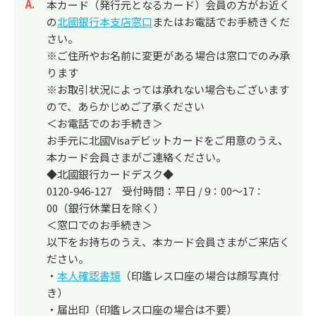
回答
本カード（発行元となるカード）会員の方がお近く
の
北國銀行本支店窓口
またはお電話でお手続きくだ
さい。
※ご住所やお名前に変更がある場合は窓口でのみ承
ります
※お取引状況によっては承れない場合もございます
ので、あらかじめご了承ください
＜お電話でのお手続き＞
お手元に北國Visaデビットカードをご用意のうえ、
本カード会員さまがご連絡ください。
◆北國銀行カードデスク◆
0120-946-127 受付時間：平日 / 9：00～17：
00（銀行休業日を除く）
＜窓口でのお手続き＞
以下をお持ちのうえ、本カード会員さまがご来店く
ださい。
・
本人確認書類
（印鑑レス口座の場合は顔写真付
き）
・届出印（印鑑レス口座の場合は不要）