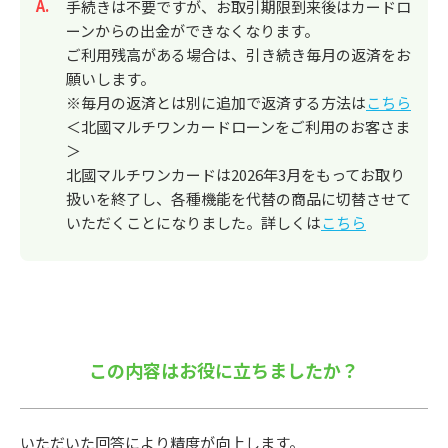
回答
手続きは不要ですが、お取引期限到来後はカードロ
ーンからの出金ができなくなります。
ご利用残高がある場合は、引き続き毎月の返済をお
願いします。
※毎月の返済とは別に追加で返済する方法は
こちら
＜北國マルチワンカードローンをご利用のお客さま
＞
北國マルチワンカードは2026年3月をもってお取り
扱いを終了し、各種機能を代替の商品に切替させて
いただくことになりました。詳しくは
こちら
この内容はお役に立ちましたか？
いただいた回答により精度が向上します。