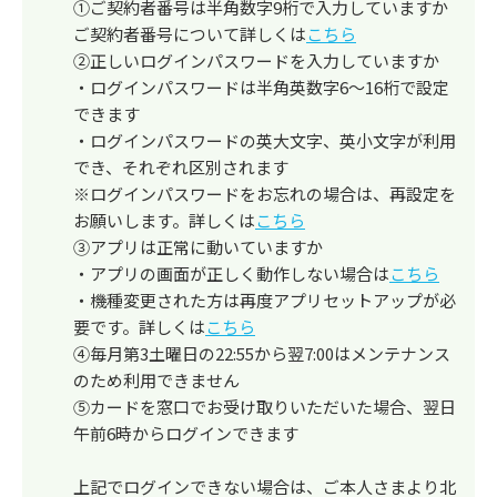
①ご契約者番号は半角数字9桁で入力していますか
ご契約者番号について詳しくは
こちら
②正しいログインパスワードを入力していますか
・ログインパスワードは半角英数字6～16桁で設定
できます
・ログインパスワードの英大文字、英小文字が利用
でき、それぞれ区別されます
※ログインパスワードをお忘れの場合は、再設定を
お願いします。詳しくは
こちら
③アプリは正常に動いていますか
・アプリの画面が正しく動作しない場合は
こちら
・機種変更された方は再度アプリセットアップが必
要です。詳しくは
こちら
④毎月第3土曜日の22:55から翌7:00はメンテナンス
のため利用できません
⑤カードを窓口でお受け取りいただいた場合、翌日
午前6時からログインできます
上記でログインできない場合は、ご本人さまより北