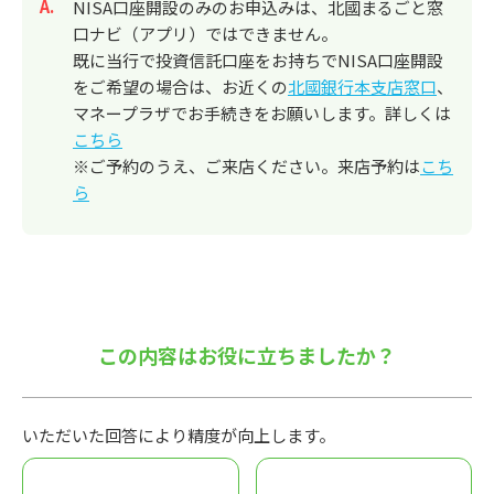
回答
NISA口座開設のみのお申込みは、北國まるごと窓
口ナビ（アプリ）ではできません。
既に当行で投資信託口座をお持ちでNISA口座開設
をご希望の場合は、お近くの
北國銀行本支店窓口
、
マネープラザでお手続きをお願いします。詳しくは
こちら
※ご予約のうえ、ご来店ください。来店予約は
こち
ら
この内容はお役に立ちましたか？
いただいた回答により精度が向上します。