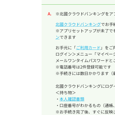
※北國クラウドバンキングをア
回答
北國クラウドバンキング
でお手
※アプリセットアップが未了で
ン
できます
お手元に「
ご利用カード
」をご
ログイン＞メニュー「マイペー
メールワンタイムパスワードと
※電話番号は2件登録可能です
※
手続きには数日かかります（
北國クラウドバンキングにログ
＜持ち物＞
・
本人確認書類
・口座番号がわかるもの（通帳
※お手続き完了後、すぐに反映