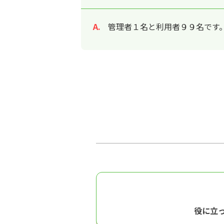
管理者１名と利用者９９名です
回答
役に立