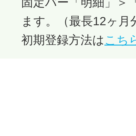
固定バー「明細」＞「
ます。​​​​​​（最長12ヶ
初期登録方法は
こち