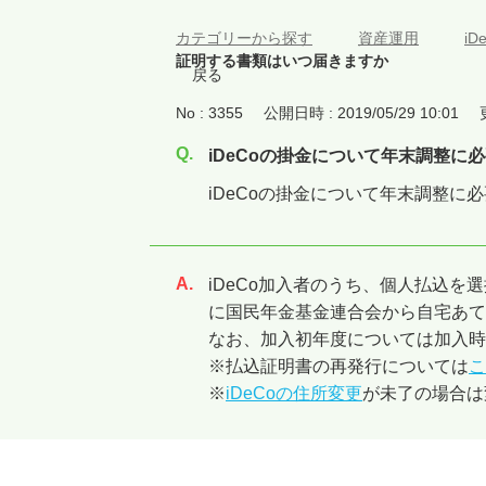
カテゴリーから探す
>
資産運用
>
i
証明する書類はいつ届きますか
戻る
No : 3355
公開日時 : 2019/05/29 10:01
iDeCoの掛金について年末調整
iDeCoの掛金について年末調整
iDeCo加入者のうち、個人払込
回答
に国民年金基金連合会から自宅あて
なお、加入初年度については加入時
※払込証明書の再発行については
こ
※
iDeCoの住所変更
が未了の場合は