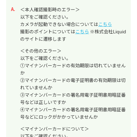
回答
＜本人確認撮影時のエラー＞
以下をご確認ください。
カメラが起動できない場合については
こちら
撮影のポイントについては
こちら
※株式会社Liquid
のサイトに遷移します
＜その他のエラー＞
以下をご確認ください。
①マイナンバーカードの有効期限は切れていません
か
②マイナンバーカードの電子証明書の有効期限は切
れていませんか
③マイナンバーカードの署名用電子証明書用暗証番
号などは正しいですか
④マイナンバーカードの署名用電子証明書用暗証番
号などにロックがかかっていませんか
＜マイナンバーカードについて＞
以下をご確認ください。