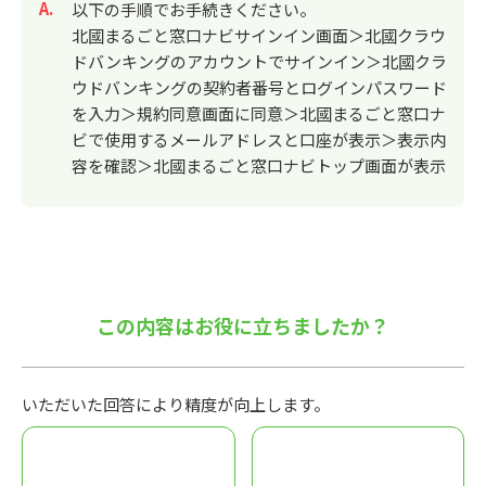
回答
以下の手順でお手続きください。
北國まるごと窓口ナビサインイン画面＞北國クラウ
ドバンキングのアカウントでサインイン＞北國クラ
ウドバンキングの契約者番号とログインパスワード
を入力＞規約同意画面に同意＞北國まるごと窓口ナ
ビで使用するメールアドレスと口座が表示＞表示内
容を確認＞北國まるごと窓口ナビトップ画面が表示
この内容はお役に立ちましたか？
いただいた回答により精度が向上します。