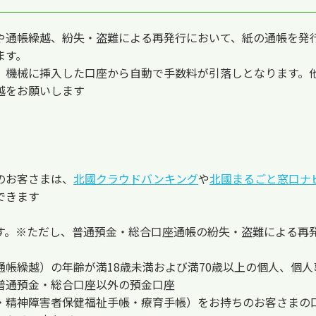
通帳繰越、紛失・盗難による再発行において、紙の通帳を発行し
ます。
、機械に挿入した口座から自動で手数料が引落しとなります。
越をお願いします
のお客さまは、
北國クラウドバンキング
や
北國まるごと窓口ナ
できます
す。※ただし、普通預金・総合口座通帳の紛失・盗難による再
通帳繰越）の年齢が満18歳未満および満70歳以上の個人、個
普通預金・総合口座以外の預金口座
・精神障害者保健福祉手帳・療育手帳）をお持ちのお客さまの