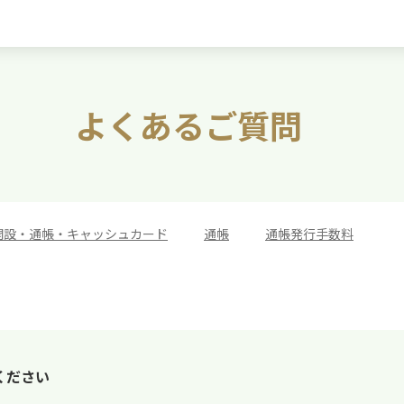
よくあるご質問
開設・通帳・キャッシュカード
>
通帳
>
通帳発行手数料
ください