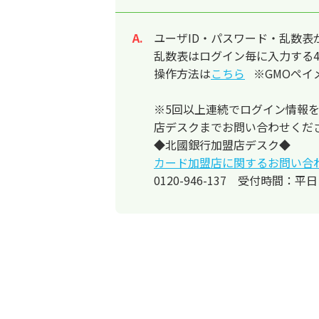
ユーザID・パスワード・乱数
回答
乱数表はログイン毎に入力する
操作方法は
こちら
※GMOペイ
※5回以上連続でログイン情報
店デスクまでお問い合わせくだ
◆北國銀行加盟店デスク◆
カード加盟店に関するお問い合
0120-946-137 受付時間：平