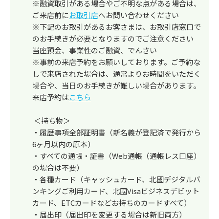
※融資取引がある場合やご不明な点がある場合は、
ご来店前に
お取引店
へお問い合わせください
※下記のお取引があるお客さまは、お取引店窓口で
のお手続きが必要となりますのでご注意ください
当座預金、事業性のご融資、でんさい
※事前の来店予約をお願いしております。ご予約な
しで来店された場合は、通常よりお時間をいただく
場合や、当日のお手続きが難しい場合があります。
来店予約は
こちら
＜持ち物＞
・履歴事項全部証明書（新名義が登記済で発行から
6ヶ月以内の原本）
・すべての通帳・証書（Web通帳（通帳レス口座）
の場合は不要）
・各種カード（キャッシュカード、北國デジタルバ
ンキングご利用カード、北國Visaビジネスデビット
カード、ETCカードなどお持ちのカードすべて）
・届出印（届出印を変更する場合は新旧両方）