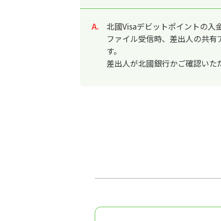
北國Visaデビットポイントの入
回答
ファイル受信時、差出人の共有アドレス（
す。
差出人が北國銀行かご確認いた