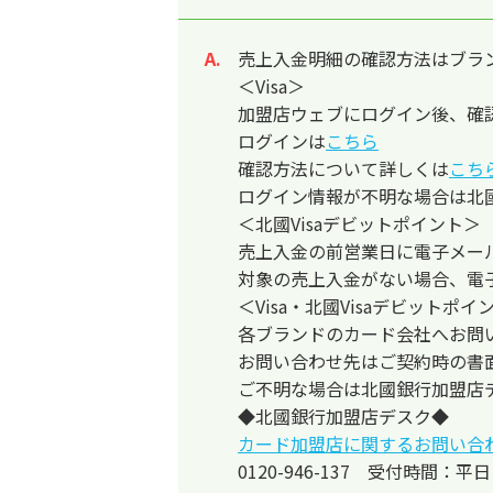
売上入金明細の確認方法はブラ
回答
＜Visa＞
加盟店ウェブにログイン後、確
ログインは
こちら
確認方法について詳しくは
こち
ログイン情報が不明な場合は北
＜北國Visaデビットポイント＞
売上入金の前営業日に電子メー
対象の売上入金がない場合、電
＜Visa・北國Visaデビットポ
各ブランドのカード会社へお問
お問い合わせ先はご契約時の書
ご不明な場合は北國銀行加盟店
◆北國銀行加盟店デスク◆
カード加盟店に関するお問い合
0120-946-137 受付時間：平