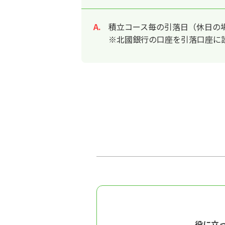
積立コース毎の引落日（休日の
回答
※北國銀行の口座を引落口座に
役に立