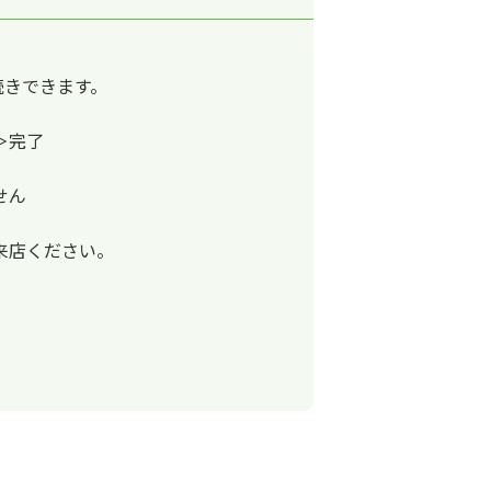
続きできます。
＞完了
せん
来店ください。