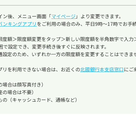
イン後、メニュー画面「
マイページ
」より変更できます。
バンキングアプリ
をご利用の場合のみ、平日9時～17時でお手
限度額＞限度額変更をタップ＞新しい限度額を半角数字で入力
の範囲で設定でき、変更手続き後すぐに反映されます。
通設定のため、いずれか一方の限度額を変更することはできま
プリを利用できない場合は、お近くの
北國銀行本支店窓口
にご
の場合は顔写真付き）
座の場合は不要）
もの（キャッシュカード、通帳など）