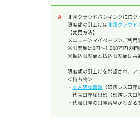
北國クラウドバンキングにログ
回答
限度額の引上げは
北國クラウド
【変更方法】
メニュー＞マイページ＞ご利用
※限度額は0円～1,000万円
※振込限度額と払込限度額は共
限度額の引上げを希望され、ア
＜持ち物＞
・
本人確認書類
（印鑑レス口座
・代表口座届出印（印鑑レス口
・代表口座の口座番号がわかる