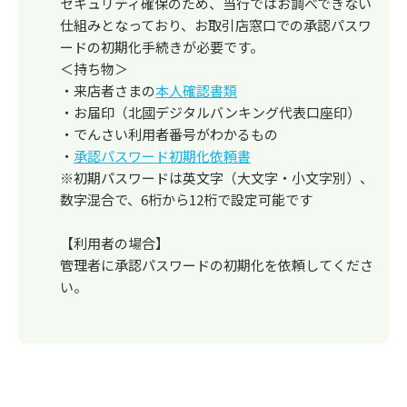
セキュリティ確保のため、当行ではお調べできない
仕組みとなっており、お取引店窓口での承認パスワ
ードの初期化手続きが必要です。
＜持ち物＞
・来店者さまの
本人確認書類
・お届印（北國デジタルバンキング代表口座印）
・でんさい利用者番号がわかるもの
・
承認パスワード初期化依頼書
※初期パスワードは英文字（大文字・小文字別）、
数字混合で、6桁から12桁で設定可能です
【利用者の場合】
管理者に承認パスワードの初期化を依頼してくださ
い。