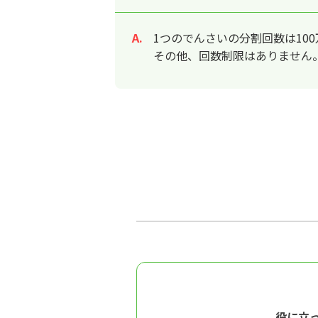
1つのでんさいの分割回数は10
回答
その他、回数制限はありません
役に立