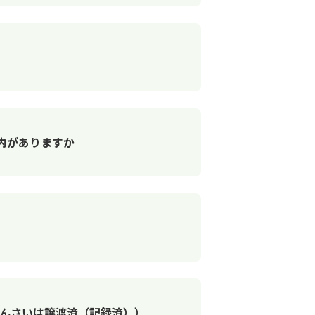
内がありますか
でんさいは譲渡済（記録済））