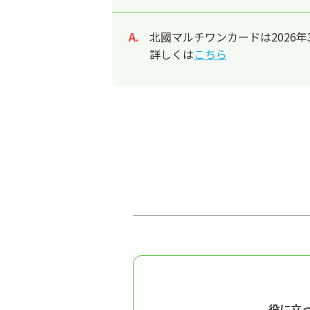
北國マルチワンカードは2026
回答
詳しくは
こちら
役に立