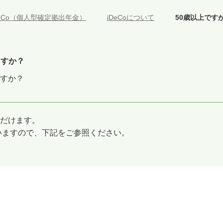
DeCo（個人型確定拠出年金）
>
iDeCoについて
>
50歳以上です
ますか？
ますか？
ただけます。
いますので、下記をご参照ください。