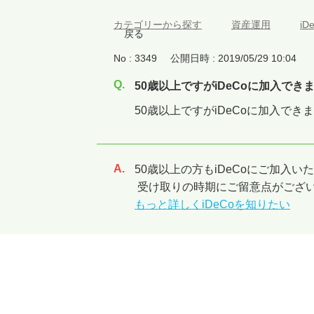
カテゴリーから探す
>
資産運用
>
i
戻る
No : 3349
公開日時 : 2019/05/29 10:04
50歳以上ですがiDeCoに加入でき
50歳以上ですがiDeCoに加入でき
50歳以上の方もiDeCoにご加入い
回答
受け取りの時期にご留意点がござ
もっと詳しくiDeCoを知りたい