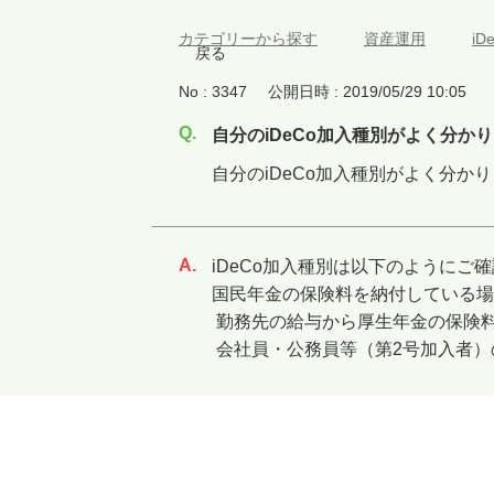
カテゴリーから探す
>
資産運用
>
i
戻る
No : 3347
公開日時 : 2019/05/29 10:05
自分のiDeCo加入種別がよく分か
自分のiDeCo加入種別がよく分か
iDeCo加入種別は以下のようにご
回答
国民年金の保険料を納付している場
勤務先の給与から厚生年金の保険料
会社員・公務員等（第2号加入者）