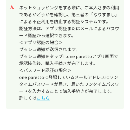
回答
ネットショッピングをする際に、ご本人さまの利用
であるかどうかを確認し、第三者の「なりすまし」
による不正利用を防止する認証システムです。
認証方法は、アプリ認証またはメールによるパスワ
ード認証から選択できます。
＜アプリ認証の場合＞
プッシュ通知が送信されます。
プッシュ通知をタップしone parettoアプリ画面で
承認操作後、購入手続きが完了します。
＜パスワード認証の場合＞
one parettoに登録しているメールアドレスにワン
タイムパスワードが届き、届いたワンタイムパスワ
ードを入力することで購入手続きが完了します。
詳しくは
こちら