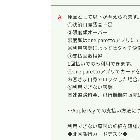
原因として以下が考えられます
回答
①決済口座残高不足
②限度額オーバー
限度額はone parettoアプリ
※利用店舗によってはタッチ決
③支払回数相違
1回払いでのみ利用できます。
④one parettoアプリでカ
お客さま自身でロックした場合、ロ
⑤利用できない店舗
高速道路料金、飛行機機内販売
※Apple Pay での支払い方法
利用できない原因の詳細を確認
◆北國銀行カードデスク◆