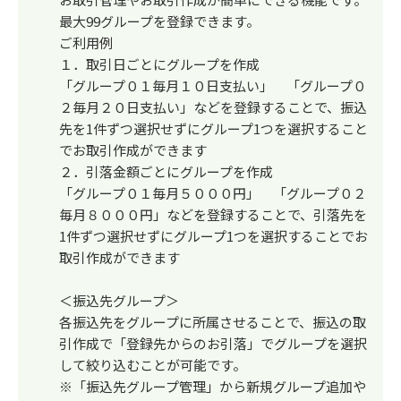
最大99グループを登録できます。
ご利用例
１．取引日ごとにグループを作成
「グループ０１毎月１０日支払い」 「グループ０
２毎月２０日支払い」などを登録することで、振込
先を1件ずつ選択せずにグループ1つを選択すること
でお取引作成ができます
２．引落金額ごとにグループを作成
「グループ０１毎月５０００円」 「グループ０２
毎月８０００円」などを登録することで、引落先を
1件ずつ選択せずにグループ1つを選択することでお
取引作成ができます
＜振込先グループ＞
各振込先をグループに所属させることで、振込の取
引作成で「登録先からのお引落」でグループを選択
して絞り込むことが可能です。
※「振込先グループ管理」から新規グループ追加や