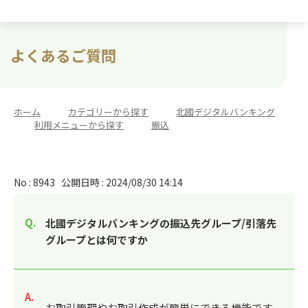
よくあるご質問
ホーム
>
カテゴリーから探す
>
北國デジタルバンキング
>
利用メニューから探す
>
振込
No : 8943
公開日時 : 2024/08/30 14:14
北國デジタルバンキングの振込先グループ/引落先
グループとは何ですか
回答
お取引管理やお取引作成が簡単にできる機能です。