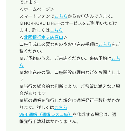
できます。
＜ホームページ＞
スマートフォンで
こちら
からお申込みできます。
※HOKKOKU LIFE＋のサービスをご利用いただけ
ます。詳しくは
こちら
＜
北國銀行本支店窓口
＞
口座作成に必要なものやお申込み手順は
こちら
をご
覧ください。
※ご予約のうえ、ご来店ください。来店予約は
こち
ら
※お申込みの際、口座開設の理由などをお聞きしま
す
※当行の総合的な判断により、ご希望に添えない場
合があります
※紙の通帳を発行した場合に通帳発行手数料がかか
ります。詳しくは
こちら
Web通帳（通帳レス口座）
を作成する場合は、通
帳発行手数料はかかりません。