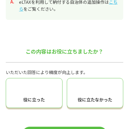
回答
eLTAXを利用して納付する自治体の追加操作は
こち
ら
をご覧ください。
この内容はお役に立ちましたか？
いただいた回答により精度が向上します。
役に立った
役に立たなかった