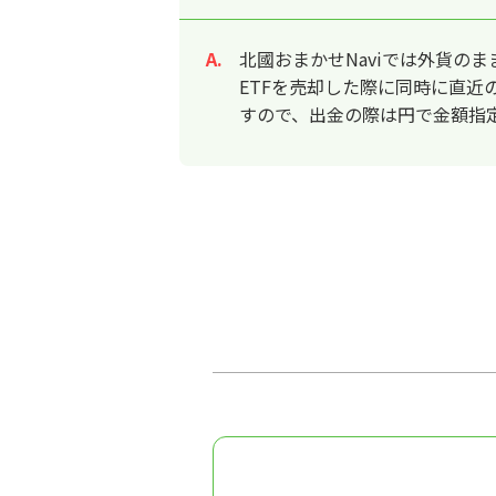
北國おまかせNaviでは外貨の
回答
ETFを売却した際に同時に直近
すので、出金の際は円で金額指