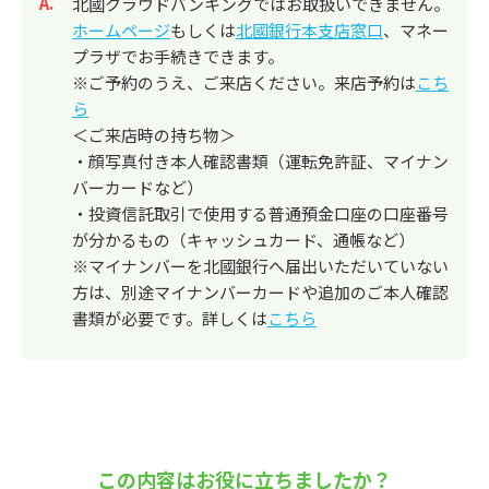
回答
北國クラウドバンキングではお取扱いできません。
ホームページ
もしくは
北國銀行本支店窓口
、マネー
プラザでお手続きできます。
※ご予約のうえ、ご来店ください。来店予約は
こち
ら
＜ご来店時の持ち物＞
・顔写真付き本人確認書類（運転免許証、マイナン
バーカードなど）
・投資信託取引で使用する普通預金口座の口座番号
が分かるもの（キャッシュカード、通帳など）
※マイナンバーを北國銀行へ届出いただいていない
方は、別途マイナンバーカードや追加のご本人確認
書類が必要です。詳しくは
こちら
この内容はお役に立ちましたか？