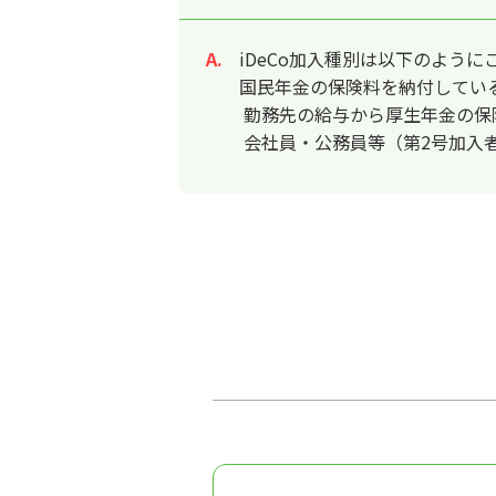
iDeCo加入種別は以下のよう
回答
国民年金の保険料を納付してい
勤務先の給与から厚生年金の保
会社員・公務員等（第2号加入