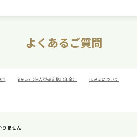
よくあるご質問
運用
>
iDeCo（個人型確定拠出年金）
>
iDeCoについて
かりません