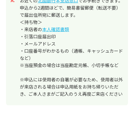
回答
お近くの
北國銀行本支店窓口
でお手続きできます。
申込から2週間ほどで、簡易書留郵便（転送不要）
で届出住所宛に郵送します。
＜持ち物＞
・来店者の
本人確認書類
・引落口座届出印
・メールアドレス
・口座番号がわかるもの（通帳、キャッシュカード
など）
※当座預金の場合は当座勘定元帳、小切手帳など
※申込には使用者の自署が必要なため、使用者以外
が来店される場合は申込用紙をお持ち帰りいただ
き、ご本人さまがご記入のうえ再度ご来店ください