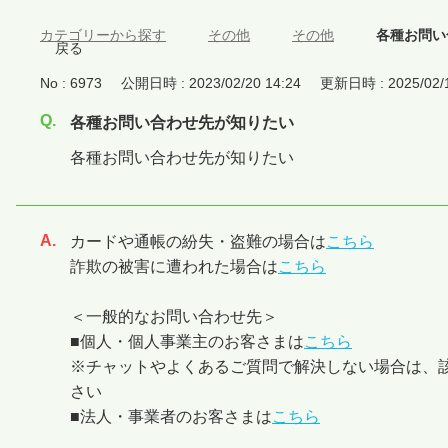
カテゴリーから探す
>
その他
>
その他
>
各種お問い
戻る
No : 6973
公開日時 : 2023/02/20 14:24
更新日時 : 2025/02/1
各種お問い合わせ先が知りたい
各種お問い合わせ先が知りたい
カードや通帳の紛失・盗難の場合は
こちら
回答
詐欺の被害に遭われた場合は
こちら
＜一般的なお問い合わせ先＞
■個人・個人事業主のお客さまは
こちら
※チャットやよくあるご質問で解決しない場合は、
さい
■法人・事業者のお客さまは
こちら