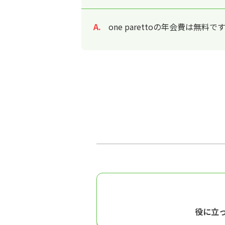
one parettoの年会費は無料で
回答
役に立