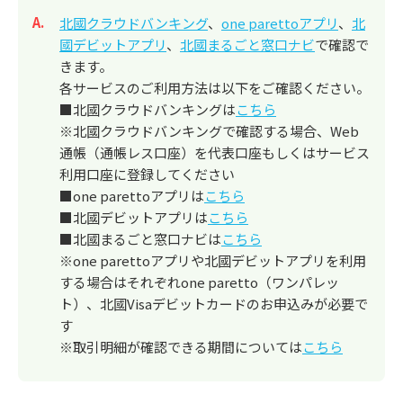
回答
北國クラウドバンキング
、
one parettoアプリ
、
北
國デビットアプリ
、
北國まるごと窓口ナビ
で確認で
きます。
各サービスのご利用方法は以下をご確認ください。
■北國クラウドバンキングは
こちら
※北國クラウドバンキングで確認する場合、Web
通帳（通帳レス口座）を代表口座もしくはサービス
利用口座に登録してください
■one parettoアプリは
こちら
■北國デビットアプリは
こちら
■北國まるごと窓口ナビは
こちら
※one parettoアプリや北國デビットアプリを利用
する場合はそれぞれone paretto（ワンパレッ
ト）、北國Visaデビットカードのお申込みが必要で
す
※取引明細が確認できる期間については
こちら