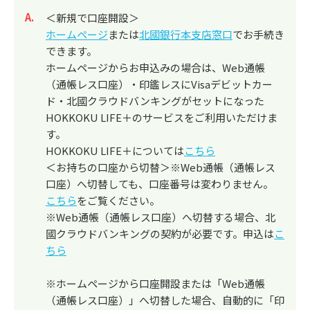
回答
＜新規で口座開設＞
ホームページ
または
北國銀行本支店窓口
でお手続き
できます。
ホームページからお申込みの場合は、Web通帳
（通帳レス口座）・印鑑レスにVisaデビットカー
ド・北國クラウドバンキングがセットになった
HOKKOKU LIFE＋のサービスをご利用いただけま
す。
HOKKOKU LIFE＋については
こちら
＜お持ちの口座から切替＞※Web通帳（通帳レス
口座）へ切替しても、口座番号は変わりません。
こちら
をご覧ください。
※Web通帳（通帳レス口座）へ切替する場合、北
國クラウドバンキングの契約が必要です。申込は
こ
ちら
※ホームページから口座開設または「Web通帳
（通帳レス口座）」へ切替した場合、自動的に「印