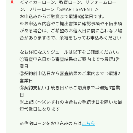
回答
＜マイカーローン、教育ローン、リフォームロー
ン、フリーローン「SMART SEVEN」＞
お申込みからご融資まで最短6営業日です。
※お申込み内容やご提出書類に確認事項や不備事項
がある場合は、ご希望のお借入日に間に合わない場
合がありますので、余裕をもってお申込みください
なお詳細なスケジュールは以下をご確認ください。
①審査申込日から審査結果のご案内まで⇒最短1営
業日
②契約前申込日から審査結果のご案内まで⇒最短2
営業日
③契約支払い手続き日からご融資まで⇒最短3営業
日
※上記①～③いずれの場合もお手続き日を除いた最
短営業日になります
※住宅ローンをお申込みの方は
こちら