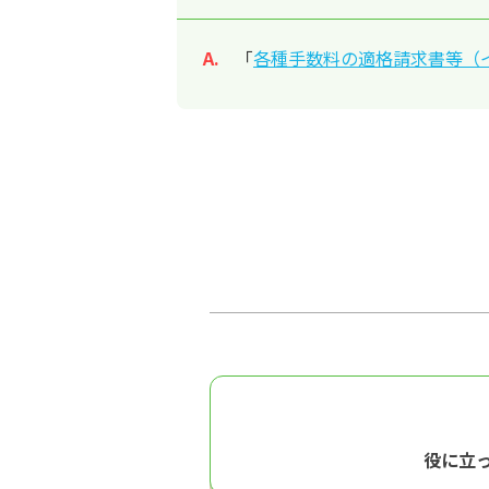
「
各種手数料の適格請求書等（
回答
役に立