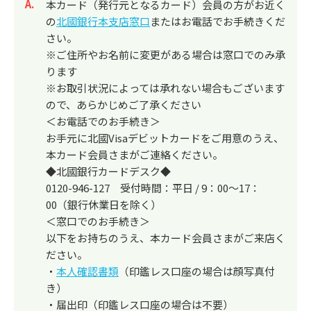
回答
本カード（発行元となるカード）会員の方がお近く
の
北國銀行本支店窓口
またはお電話でお手続きくだ
さい。
※ご住所やお名前に変更がある場合は窓口でのみ承
ります
※お取引状況によっては承れない場合もございます
ので、あらかじめご了承ください
＜お電話でのお手続き＞
お手元に北國Visaデビットカードをご用意のうえ、
本カード会員さまがご連絡ください。
◆北國銀行カードデスク◆
0120-946-127 受付時間：平日 / 9：00～17：
00（銀行休業日を除く）
＜窓口でのお手続き＞
以下をお持ちのうえ、本カード会員さまがご来店く
ださい。
・
本人確認書類
（印鑑レス口座の場合は顔写真付
き）
・届出印（印鑑レス口座の場合は不要）