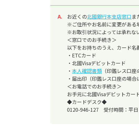
お近くの
北國銀行本支店窓口
ま
回答
※ご住所やお名前に変更がある
※お取引状況によっては承れな
＜窓口でのお手続き＞
以下をお持ちのうえ、カード名
・ETCカード
・北國Visaデビットカード
・
本人確認書類
（印鑑レス口座
・届出印（印鑑レス口座の場合
＜お電話でのお手続き＞
お手元に北國Visaデビットカ
◆カードデスク◆
0120-946-127 受付時間：平