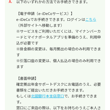
回答
以下のいずれかの方法でお手続きできます。
【電子申請（e-iDeCoサービス）】
e-iDeCoでお手続きできます。ログインは
こちら
（外部サイトへ移動します）
※サービスをご利用いただくには、マイナンバーカ
ードとマイナポータルアプリを準備のうえ、利用申
込が必要です
※掛金額の変更は、毎月拠出の場合のみ利用できま
す
※引落口座の変更は、個人払込の場合のみ利用でき
ます
【書面申請】
確定拠出年金サポートデスクにお電話のうえ、必要
書類をご提出いただきお手続きできます。
もしくは
北國銀行本支店窓口
で、お手続きできま
す。
窓口にご来店の際は、以下をお持ちのうえご本人さ