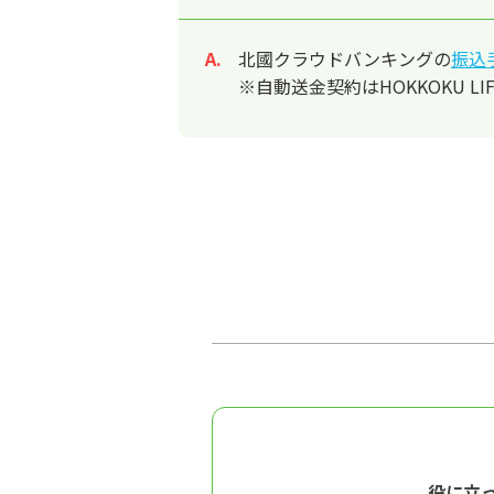
北國クラウドバンキングの
振込
回答
※自動送金契約はHOKKOKU 
役に立